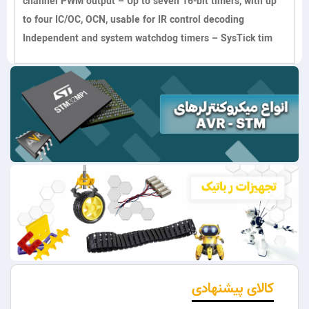
channel PWM output – Up to seven 16-bit timers, with up
to four IC/OC, OCN, usable for IR control decoding
Independent and system watchdog timers – SysTick tim
کالای پیشنهادی