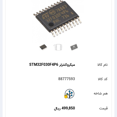
نام کالا
میکروکنترلر STM32F030F4P6
کد کالا
88777593
هم شاخه
قیمت
499,850 ریـال