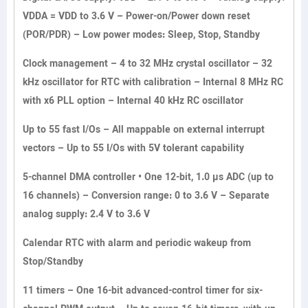
VDDA = VDD to 3.6 V – Power-on/Power down reset
(POR/PDR) – Low power modes: Sleep, Stop, Standby
Clock management – 4 to 32 MHz crystal oscillator – 32
kHz oscillator for RTC with calibration – Internal 8 MHz RC
with x6 PLL option – Internal 40 kHz RC oscillator
Up to 55 fast I/Os – All mappable on external interrupt
vectors – Up to 55 I/Os with 5V tolerant capability
5-channel DMA controller • One 12-bit, 1.0 µs ADC (up to
16 channels) – Conversion range: 0 to 3.6 V – Separate
analog supply: 2.4 V to 3.6 V
Calendar RTC with alarm and periodic wakeup from
Stop/Standby
11 timers – One 16-bit advanced-control timer for six-