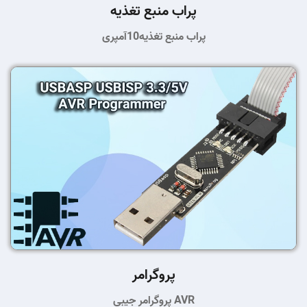
پراب منبع تغذیه
پراب منبع تغذیه10آمپری
پروگرامر
پروگرامر جیبی AVR