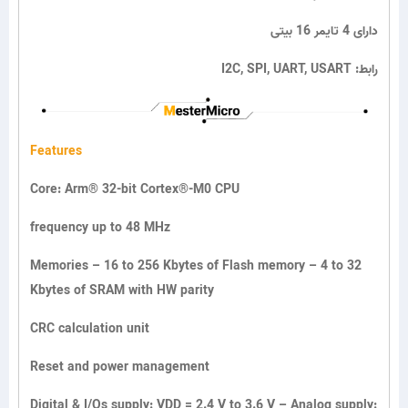
دارای 4 تایمر 16 بیتی
I2C, SPI, UART, USART :رابط
Features
Core: Arm® 32-bit Cortex®-M0 CPU
frequency up to 48 MHz
Memories – 16 to 256 Kbytes of Flash memory – 4 to 32
Kbytes of SRAM with HW parity
CRC calculation unit
Reset and power management
Digital & I/Os supply: VDD = 2.4 V to 3.6 V – Analog supply: