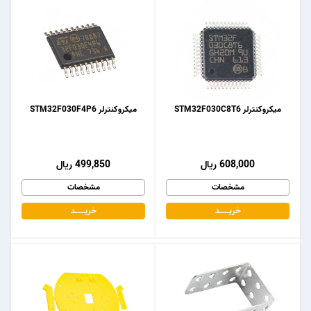
میکروکنترلر STM32F030C8T6
میکروکنترلر STM32F030F4P6
608,000 ریال
499,850 ریال
مشخصات
مشخصات
خریـــــــد
خریـــــــد