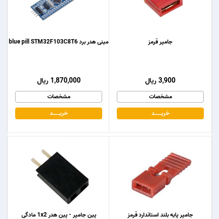
جامپر قرمز
مینی هدر برد blue pill STM32F103C8T6
3,900 ریال
1,870,000 ریال
مشخصات
مشخصات
خریـــــــد
خریـــــــد
جامپر پایه بلند استاندارد قرمز
پین جامپر - پین هدر 1x2 مادگی