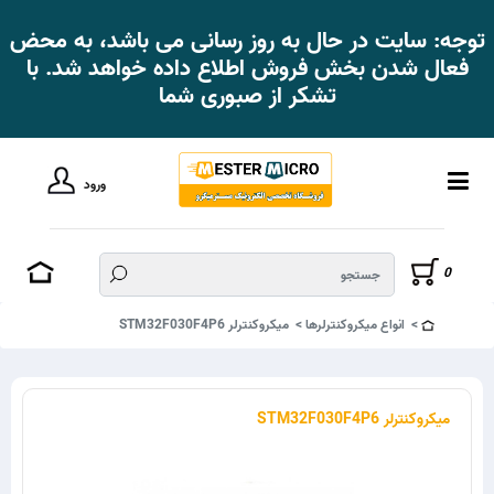
توجه: سایت در حال به روز رسانی می باشد، به محض
فعال شدن بخش فروش اطلاع داده خواهد شد. با
تشکر از صبوری شما
ورود
0
انواع میکروکنترلرها
میکروکنترلر STM32F030F4P6
میکروکنترلر STM32F030F4P6