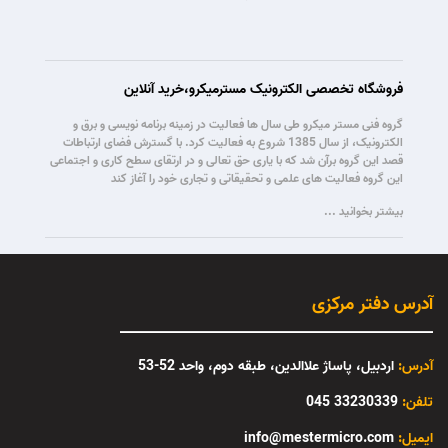
فروشگاه تخصصی الکترونیک مسترمیکرو،خرید آنلاین
گروه فنی مستر میکرو طی سال ها فعالیت در زمینه برنامه نویسی و برق و
الکترونیک، از سال 1385 شروع به فعالیت کرد. با گسترش فضای ارتباطات
قصد این گروه برآن شد که با یاری حق تعالی و در ارتقای سطح کاری و اجتماعی
این گروه فعالیت های علمی و تحقیقاتی و تجاری خود را آغاز کند
بیشتر بخوانید ...
آدرس دفتر مرکزی
آدرس:
اردبیل، پاساژ علاالدین، طبقه دوم، واحد 52-53
تلفن:
33230339 045
:ایمیل
info@mestermicro.com