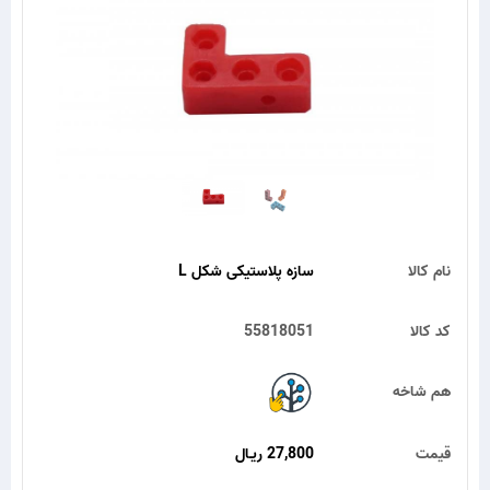
نام کالا
سازه پلاستیکی شکل L
کد کالا
55818051
هم شاخه
قیمت
27,800 ریـال