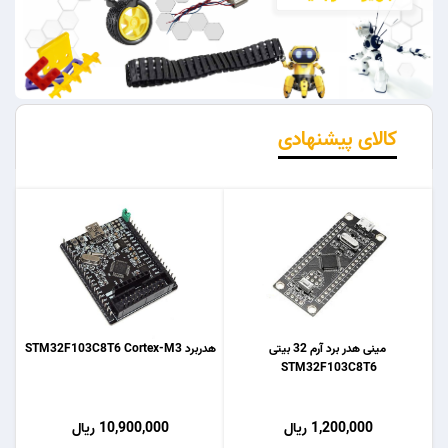
کالای پیشنهادی
مینی هدر برد آرم 32 بیتی
هدربرد STM32F103C8T6 Cortex-M3
STM32F103C8T6
1,200,000 ریال
10,900,000 ریال