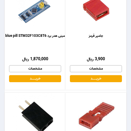
جامپر قرمز
مینی هدر برد blue pill STM32F103C8T6
3,900 ریال
1,870,000 ریال
مشخصات
مشخصات
خریـــــــد
خریـــــــد