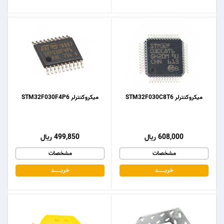
میکروکنترلر STM32F030C8T6
میکروکنترلر STM32F030F4P6
608,000 ریال
499,850 ریال
مشخصات
مشخصات
خریـــــــد
خریـــــــد