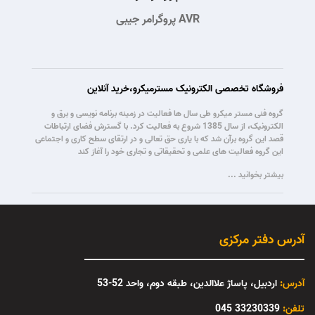
پروگرامر جیبی AVR
فروشگاه تخصصی الکترونیک مسترمیکرو،خرید آنلاین
گروه فنی مستر میکرو طی سال ها فعالیت در زمینه برنامه نویسی و برق و
الکترونیک، از سال 1385 شروع به فعالیت کرد. با گسترش فضای ارتباطات
قصد این گروه برآن شد که با یاری حق تعالی و در ارتقای سطح کاری و اجتماعی
این گروه فعالیت های علمی و تحقیقاتی و تجاری خود را آغاز کند
بیشتر بخوانید ...
آدرس دفتر مرکزی
آدرس:
اردبیل، پاساژ علاالدین، طبقه دوم، واحد 52-53
تلفن:
33230339 045