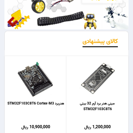
کالای پیشنهادی
مینی هدر برد آرم 32 بیتی
هدربرد STM32F103C8T6 Cortex-M3
STM32F103C8T6
1,200,000 ریال
10,900,000 ریال