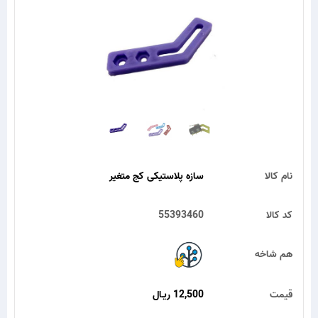
نام کالا
سازه پلاستیکی کج متغیر
کد کالا
55393460
هم شاخه
قیمت
12,500 ریـال