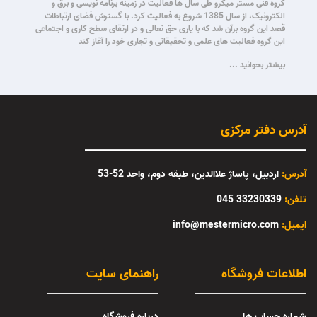
گروه فنی مستر میکرو طی سال ها فعالیت در زمینه برنامه نویسی و برق و
الکترونیک، از سال 1385 شروع به فعالیت کرد. با گسترش فضای ارتباطات
قصد این گروه برآن شد که با یاری حق تعالی و در ارتقای سطح کاری و اجتماعی
این گروه فعالیت های علمی و تحقیقاتی و تجاری خود را آغاز کند
بیشتر بخوانید ...
آدرس دفتر مرکزی
آدرس:
اردبیل، پاساژ علاالدین، طبقه دوم، واحد 52-53
تلفن:
33230339 045
:ایمیل
info@mestermicro.com
اطلاعات فروشگاه
راهنمای سایت
شماره حساب ها
درباره فروشگاه