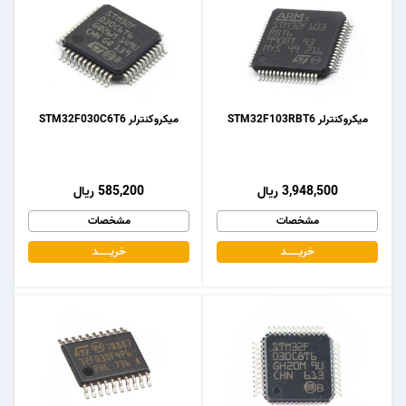
میکروکنترلر STM32F103RBT6
میکروکنترلر STM32F030C6T6
3,948,500 ریال
585,200 ریال
مشخصات
مشخصات
خریـــــــد
خریـــــــد