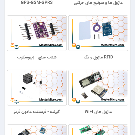
ماژول ها و سوئیچ های حرکتی
GPS-GSM-GPRS
RFID ماژول و تگ
شتاب سنج - ژیروسکوپ
ماژول های WIFI
گیرنده - فرستنده مادون قرمز