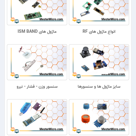
انواع ماژول های RF
ماژول های ISM BAND
سایز ماژول ها و سنسورها
سنسور وزن - فشار - نیرو