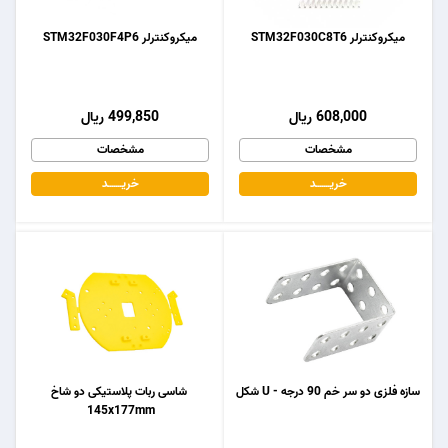
میکروکنترلر STM32F030C8T6
میکروکنترلر STM32F030F4P6
608,000 ریال
499,850 ریال
مشخصات
مشخصات
خریـــــــد
خریـــــــد
سازه فلزی دو سر خم 90 درجه - U شکل
شاسی ربات پلاستیکی دو شاخ
145x177mm