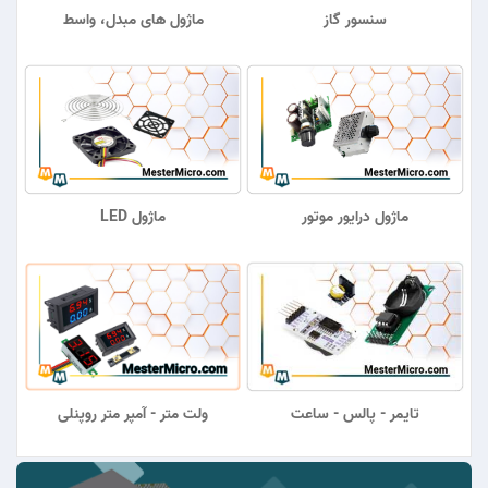
سنسور گاز
ماژول های مبدل، واسط
ماژول درایور موتور
ماژول LED
تایمر - پالس - ساعت
ولت متر - آمپر متر روپنلی