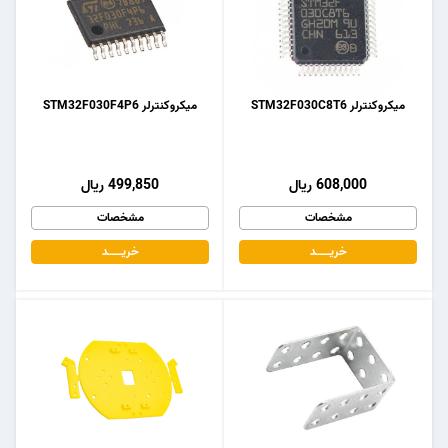
میکروکنترلر STM32F030C8T6
میکروکنترلر STM32F030F4P6
608,000 ریال
499,850 ریال
مشخصات
مشخصات
خریـــــــد
خریـــــــد