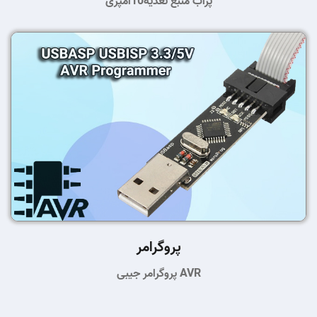
پراب منبع تغذیه10آمپری
پروگرامر
پروگرامر جیبی AVR