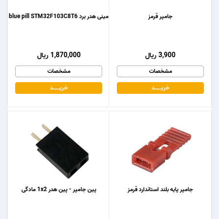
جامپر قرمز
مینی هدر برد blue pill STM32F103C8T6
3,900 ریال
1,870,000 ریال
مشخصات
مشخصات
خریـــــــد
خریـــــــد
جامپر پایه بلند استاندارد قرمز
پین جامپر - پین هدر 1x2 مادگی