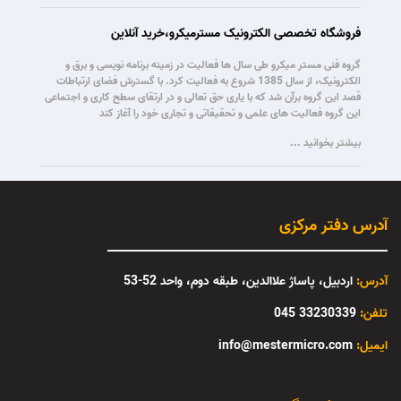
فروشگاه تخصصی الکترونیک مسترمیکرو،خرید آنلاین
گروه فنی مستر میکرو طی سال ها فعالیت در زمینه برنامه نویسی و برق و
الکترونیک، از سال 1385 شروع به فعالیت کرد. با گسترش فضای ارتباطات
قصد این گروه برآن شد که با یاری حق تعالی و در ارتقای سطح کاری و اجتماعی
این گروه فعالیت های علمی و تحقیقاتی و تجاری خود را آغاز کند
بیشتر بخوانید ...
آدرس دفتر مرکزی
آدرس:
اردبیل، پاساژ علاالدین، طبقه دوم، واحد 52-53
تلفن:
33230339 045
:ایمیل
info@mestermicro.com