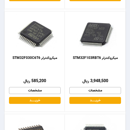
میکروکنترلر STM32F103RBT6
میکروکنترلر STM32F030C6T6
3,948,500 ریال
585,200 ریال
مشخصات
مشخصات
خریـــــــد
خریـــــــد