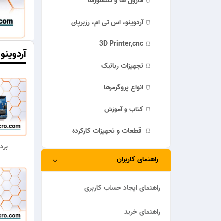
ماژول ها و سنسورها
آردوینو، اس تی ام، رزبرپای
3D Printer,cnc
آردوینو
تجهیزات رباتیک
انواع پروگرمرها
کتاب و آموزش
قطعات و تجهیزات کارکرده
برد
راهنمای کاربران
راهنمای ایجاد حساب کاربری
راهنمای خرید