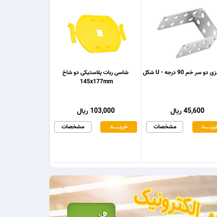
و سر خم 90 درجه - U شکل
شاسی ربات پلاستیکی دو شاخ
145x177mm
45,600 ریال
103,000 ریال
یـــــــد
مشخصات
خریـــــــد
مشخصات