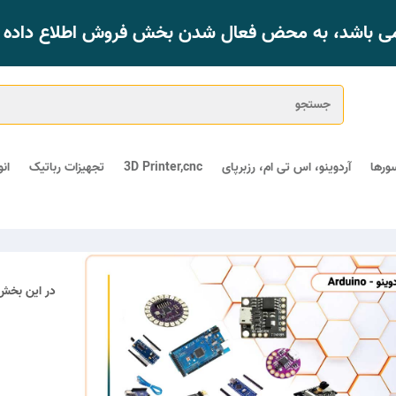
 می باشد، به محض فعال شدن بخش فروش اطلاع داده خ
ورها
آردوینو، اس تی ام، رزبرپای
3D Printer,cnc
تجهیزات رباتیک
ان
در این بخش 