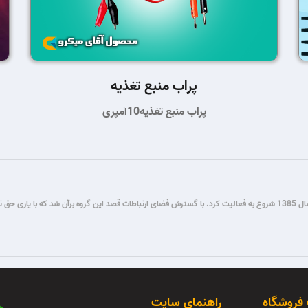
پراب منبع تغذیه
پراب منبع تغذیه10آمپری
گروه فنی مستر میکرو طی سال ها فعالیت در زمینه برنامه نویسی و برق و الکترونیک، از سال 1385 شروع به فعالیت کرد. با گسترش فضای ار
 فروشگاه
راهنمای سایت