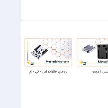
یس آردوینو
بردهای خانواده اس - تی - ام