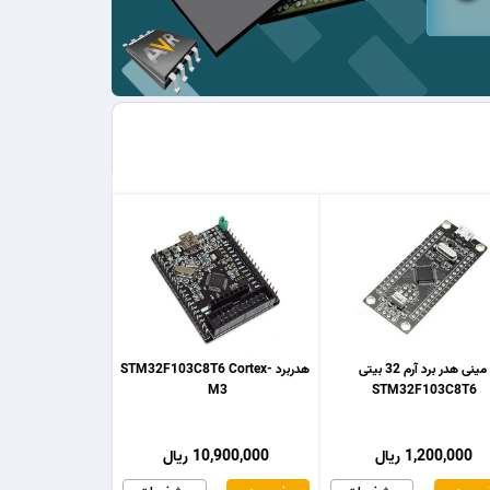
مینی هدر برد آرم 32 بیتی
هدربرد STM32F103C8T6 Cortex-
M3
STM32F103C8T6
1,200,000 ریال
10,900,000 ریال