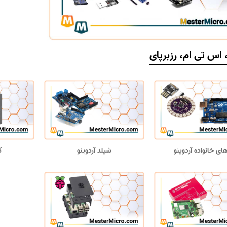
، اس تی ام، رزبرپای
های خانواده آردوینو
شیلد آردوینو
ک