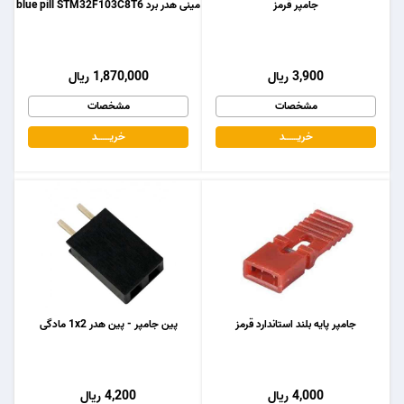
جامپر قرمز
مینی هدر برد blue pill STM32F103C8T6
3,900 ریال
1,870,000 ریال
مشخصات
مشخصات
خریـــــــد
خریـــــــد
جامپر پایه بلند استاندارد قرمز
پین جامپر - پین هدر 1x2 مادگی
4,000 ریال
4,200 ریال