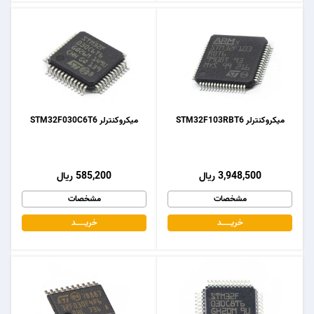
میکروکنترلر STM32F103RBT6
میکروکنترلر STM32F030C6T6
3,948,500 ریال
585,200 ریال
مشخصات
مشخصات
خریـــــــد
خریـــــــد