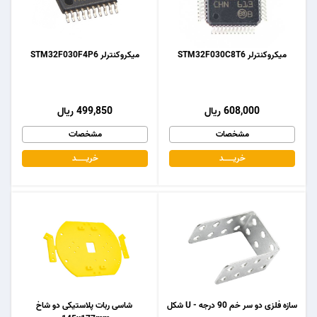
میکروکنترلر STM32F030C8T6
میکروکنترلر STM32F030F4P6
608,000 ریال
499,850 ریال
مشخصات
مشخصات
خریـــــــد
خریـــــــد
سازه فلزی دو سر خم 90 درجه - U شکل
شاسی ربات پلاستیکی دو شاخ