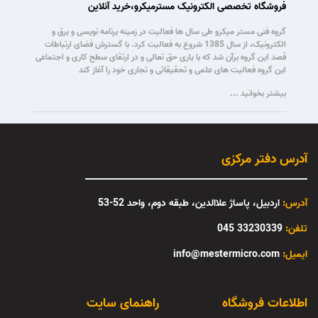
فروشگاه تخصصی الکترونیک مسترمیکرو،خرید آنلاین
گروه فنی مستر میکرو طی سال ها فعالیت در زمینه برنامه نویسی و برق و
الکترونیک، از سال 1385 شروع به فعالیت کرد. با گسترش فضای ارتباطات
قصد این گروه برآن شد که با یاری حق تعالی و در ارتقای سطح کاری و اجتماعی
این گروه فعالیت های علمی و تحقیقاتی و تجاری خود را آغاز کند
بیشتر بخوانید ...
آدرس دفتر مرکزی
آدرس:
اردبیل، پاساژ علاالدین، طبقه دوم، واحد 52-53
تلفن:
33230339 045
:ایمیل
info@mestermicro.com
اطلاعات فروشگاه
راهنمای سایت