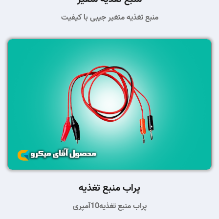
منبع تغذیه متغیر جیبی با کیفیت
پراب منبع تغذیه
پراب منبع تغذیه10آمپری